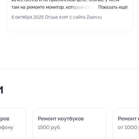
там на ремонте монитор, который скоро заберу.
Показать ещё
Обслуживание тоже на уровне, парень, который со
6 октября 2025 Отзыв взят с сайта Zoon.ru
мной работал, очень приятный.
и
оров
Ремонт ноутбуков
Ремонт 
лефону
1500 руб.
от 1000 